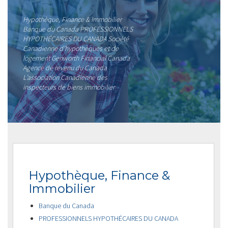
Hypothèque, Finance & Immobilier
Banque du Canada PROFESSIONNELS
HYPOTHÉCAIRES DU CANADA Société
Canadienne d’hypothèques et de
logement Genworth Financial Canada
Agence de revenu du Canada
L’association Canadienne des
inspecteurs de biens immobilier
Hypothèque, Finance &
Immobilier
Banque du Canada
PROFESSIONNELS HYPOTHÉCAIRES DU CANADA